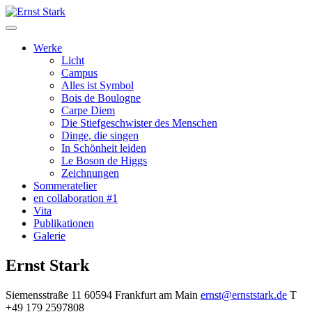
Werke
Licht
Campus
Alles ist Symbol
Bois de Boulogne
Carpe Diem
Die Stiefgeschwister des Menschen
Dinge, die singen
In Schönheit leiden
Le Boson de Higgs
Zeichnungen
Sommeratelier
en collaboration #1
Vita
Publikationen
Galerie
Ernst Stark
Siemensstraße 11 60594 Frankfurt am Main
ernst@ernststark.de
T
+49 179 2597808