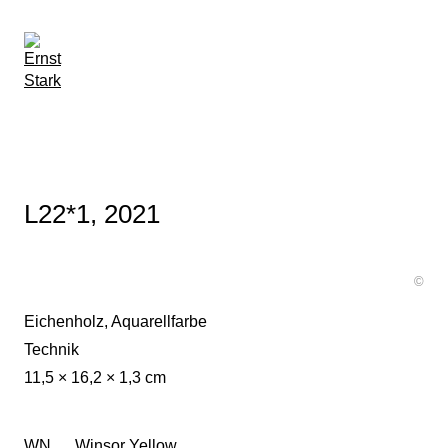
L22*1, 2021
©
Eichenholz, Aquarellfarbe
Technik
11,5 × 16,2 × 1,3 cm
WN Winsor Yellow