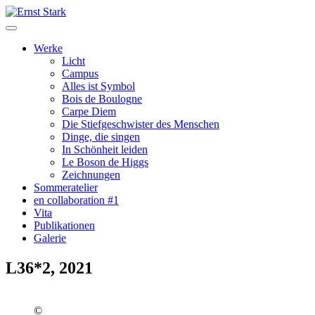
Werke
Licht
Campus
Alles ist Symbol
Bois de Boulogne
Carpe Diem
Die Stiefgeschwister des Menschen
Dinge, die singen
In Schönheit leiden
Le Boson de Higgs
Zeichnungen
Sommeratelier
en collaboration #1
Vita
Publikationen
Galerie
L36*2, 2021
©